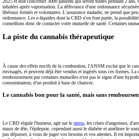
2025 et doit concerner 3000 patients qui seront traités pendant 2 ans.
inhalées après vaporisation. La délivrance d'une ordonnance sécurisée
libéraux formés et volontaires. L'assurance maladie, ne prend que peu 
ordonnance. Les e-liquides dont la CBD n'en font partie, la possibili
conseillons donc de contacter votre mutuelle de santé. Certaines mut
La piste du cannabis thérapeutique
À cause des effets nocifs de la combustion, l'ANSM exclut que le ca
envisagés, et peuvent déjà être vendus et ingérés sous ces formes. La 
remboursement par certaines mutuelles n'est pas le signe d'une hypothét
consommateur, d'un produit à base de chanvre.
Le cannabis bon pour la santé, mais sans rembourse
Le CBD régule l'humeur, agit sur le
stress
, les crises d'angoisses, d'a
maux de tête, l'épilepsie, cependant aussi le diabète et améliore le s
pas dépasser, à vous de juger vos besoins et vos attentes. Il est impo