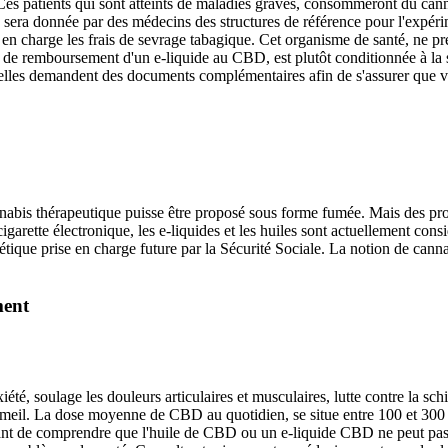
 Ces patients qui sont atteints de maladies graves, consommeront du can
 sera donnée par des médecins des structures de référence pour l'expérim
en charge les frais de sevrage tabagique. Cet organisme de santé, ne pre
té de remboursement d'un e-liquide au CBD, est plutôt conditionnée à l
uelles demandent des documents complémentaires afin de s'assurer que 
nnabis thérapeutique puisse être proposé sous forme fumée. Mais des 
cigarette électronique, les e-liquides et les huiles sont actuellement c
ique prise en charge future par la Sécurité Sociale. La notion de cannabi
ment
nxiété, soulage les douleurs articulaires et musculaires, lutte contre la sc
ommeil. La dose moyenne de CBD au quotidien, se situe entre 100 et 300 
rtant de comprendre que l'huile de CBD ou un e-liquide CBD ne peut pas s