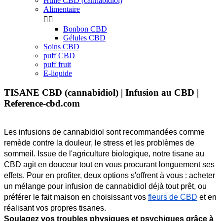
Huile CBD (cannabidiol)
Alimentaire


Bonbon CBD
Gélules CBD
Soins CBD
puff CBD
puff fruit
E-liquide
TISANE CBD (cannabidiol) | Infusion au CBD |
Reference-cbd.com
Les infusions de cannabidiol sont recommandées comme 
remède contre la douleur, le stress et les problèmes de 
sommeil. Issue de l'agriculture biologique, notre tisane au 
CBD agit en douceur tout en vous procurant longuement ses 
effets. Pour en profiter, deux options s'offrent à vous : acheter 
un mélange pour infusion de cannabidiol déjà tout prêt, ou 
préférer le fait maison en choisissant vos
fleurs de CBD
et en 
réalisant vos propres tisanes.
Soulagez vos troubles physiques et psychiques grâce à 