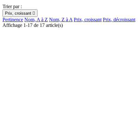
Trier par :
Prix, croissant

Pertinence
Nom, A à Z
Nom, Z à A
Prix, croissant
Prix, décroissant
Affichage 1-17 de 17 article(s)