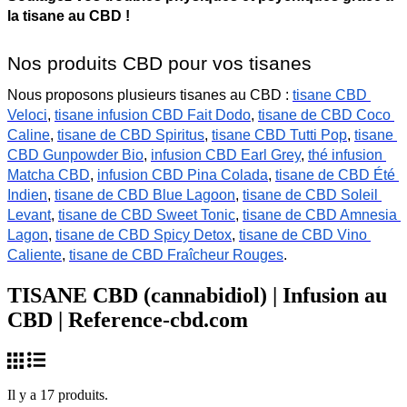
la tisane au CBD !
Nos produits CBD pour vos tisanes
Nous proposons plusieurs tisanes au CBD :
tisane CBD 
Veloci
,
tisane infusion CBD Fait Dodo
,
tisane de CBD Coco 
Caline
,
tisane de CBD Spiritus
,
tisane CBD Tutti Pop
,
tisane 
CBD Gunpowder Bio
,
infusion CBD Earl Grey
,
thé infusion 
Matcha CBD
,
infusion CBD Pina Colada
,
tisane de CBD Été 
Indien
,
tisane de CBD Blue Lagoon
,
tisane de CBD Soleil 
Levant
,
tisane de CBD Sweet Tonic
,
tisane de CBD Amnesia 
Lagon
,
tisane de CBD Spicy Detox
,
tisane de CBD Vino 
Caliente
,
tisane de CBD Fraîcheur Rouges
.
TISANE CBD (cannabidiol) | Infusion au
CBD | Reference-cbd.com
Il y a 17 produits.