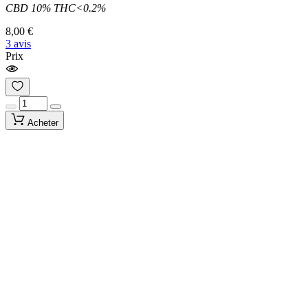
CBD 10% THC<0.2%
8,00 €
3 avis
Prix
Acheter