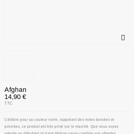

Afghan
14,90 €
TTC
Célèbre pour sa couleur noire, rappelant des notes boisées et
poivrées, ce produit est très prisé sur le marché. Que vous soyez
adepte ou débutant ce hash Afghan saura combler vos attentes.