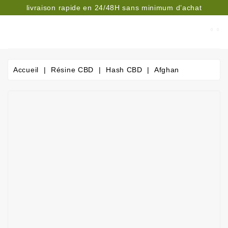
livraison rapide en 24/48H sans minimum d’achat
CATÉGORIE
Accueil
Résine CBD
Hash CBD
Afghan