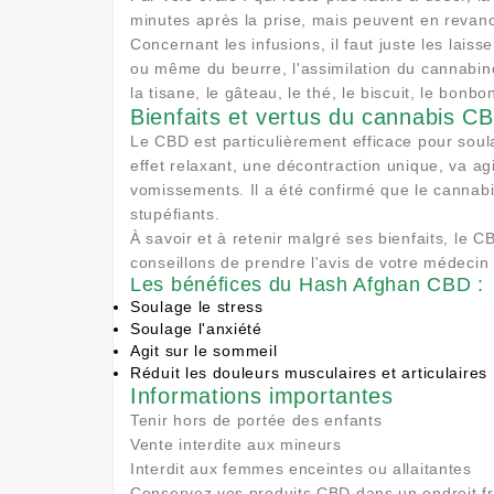
minutes après la prise, mais peuvent en revan
Concernant les infusions, il faut juste les lais
ou même du beurre, l'assimilation du cannabin
la tisane, le gâteau, le thé, le biscuit, le bonbo
Bienfaits et vertus du cannabis C
Le CBD est particulièrement efficace pour soulag
effet relaxant, une décontraction unique, va agi
vomissements. Il a été confirmé que le cannab
stupéfiants.
À savoir et à retenir malgré ses bienfaits, le
conseillons de prendre l'avis de votre médecin t
Les bénéfices du Hash Afghan CBD :
Soulage le stress
Soulage l'anxiété
Agit sur le sommeil
Réduit les douleurs musculaires et articulaires
Informations importantes
Tenir hors de portée des enfants
Vente interdite aux mineurs
Interdit aux femmes enceintes ou allaitantes
Conservez vos produits CBD dans un endroit fra