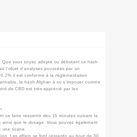
hé. Que vous soyez adepte ou débutant ce hash
it l'objet d'analyses poussées par un
 0,2% il est conforme à la réglementation
 cannabis, le hash Afghan à su s'imposer comme
tré de CBD est très apprécié par les
n.
t se faire ressentir des 15 minutes suivant la
ion ainsi que le dosage. Vous pouvez également
u une tisane.
ion. Les effets se font ressentir au bout de 30