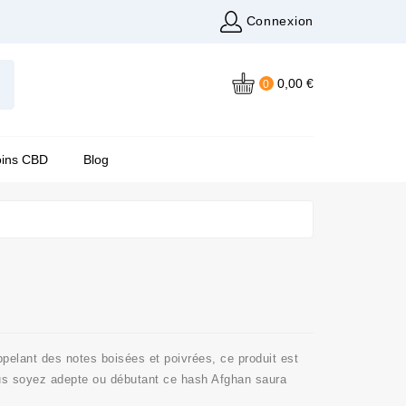
Connexion
0,00 €
0
oins CBD
Blog
ppelant des notes boisées et poivrées, ce produit est
ous soyez adepte ou débutant ce hash Afghan saura