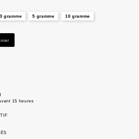
3 gramme
5 gramme
10 gramme
nier
H
avant 15 heures
TIF
IÉS