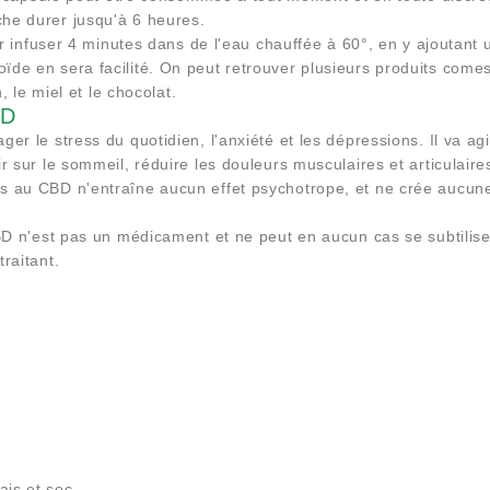
che durer jusqu'à 6 heures.
ser infuser 4 minutes dans de l'eau chauffée à 60°, en y ajoutant
oïde en sera facilité. On peut retrouver plusieurs produits com
n, le miel et le chocolat.
BD
er le stress du quotidien, l'anxiété et les dépressions. Il va agir
r sur le sommeil, réduire les douleurs musculaires et articulaire
is au CBD n'entraîne aucun effet psychotrope, et ne crée aucune
 CBD n'est pas un médicament et ne peut en aucun cas se subtilis
raitant.
is et sec.