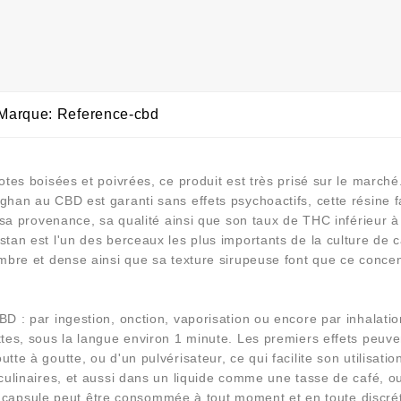
Marque: Reference-cbd
otes boisées et poivrées, ce produit est très prisé sur le marc
han au CBD est garanti sans effets psychoactifs, cette résine fa
 sa provenance, sa qualité ainsi que son taux de THC inférieur à
stan est l'un des berceaux les plus importants de la culture de
mbre et dense ainsi que sa texture sirupeuse font que ce concen
D : par ingestion, onction, vaporisation ou encore par inhalatio
tes, sous la langue environ 1 minute. Les premiers effets peuven
te à goutte, ou d'un pulvérisateur, ce qui facilite son utilisat
culinaires, et aussi dans un liquide comme une tasse de café, o
 la capsule peut être consommée à tout moment et en toute discrét