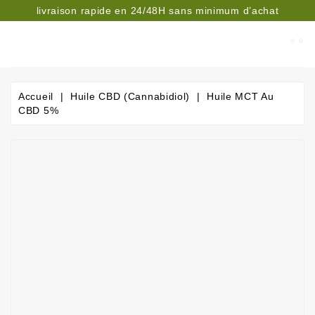
livraison rapide en 24/48H sans minimum d’achat
CATÉGORIE
Accueil
Huile CBD (cannabidiol)
Huile MCT Au
CBD 5%