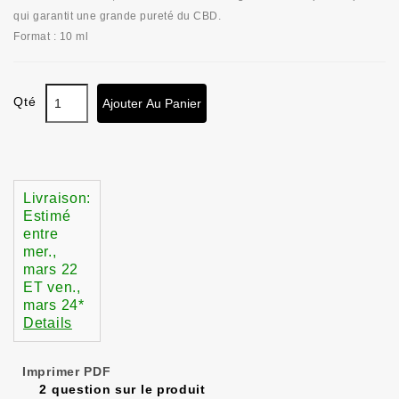
qui garantit une grande pureté du CBD.
Format : 10 ml
Qté
Ajouter Au Panier
Livraison:
Estimé
entre
mer.,
mars 22
ET
ven.,
mars 24
*
Details
Imprimer PDF
2 question sur le produit