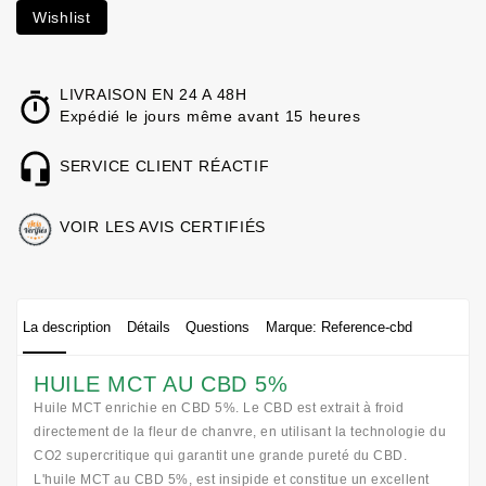
Wishlist
LIVRAISON EN 24 A 48H
Expédié le jours même avant 15 heures
SERVICE CLIENT RÉACTIF
VOIR LES AVIS CERTIFIÉS
La description
Détails
Questions
Marque: Reference-cbd
HUILE MCT AU CBD 5%
Huile MCT enrichie en CBD 5%. Le CBD est extrait à froid
directement de la fleur de chanvre, en utilisant la technologie du
CO2 supercritique qui garantit une grande pureté du CBD.
L'huile MCT au CBD 5%, est insipide et constitue un excellent