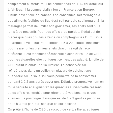
complément alimentaire. Il ne contient pas de THC est donc tout
à fait légal à la commercialisation en France et en Europe.
L'huile essentielle de cannabis se consomme soit mélangée à
des aliments (solides ou liquides) soit par voie sublinguale. Si la
mélanger permet de limiter son goût amer, ses effets sont plus
lents à se ressentir. Pour des effets plus rapides, l'idéal est de
placer quelques gouttes à l'aide du compte-gouttes fourni, sous
la langue, il vous faudra patienter de 5 à 20 minutes maximum
pour ressentir les premiers effets chacun réagit de façon
différente. Il est fortement déconseillé d'acheter l'huile de CBD
pour les cigarettes électroniques, ce n'est pas adapté. L’huile de
CBD craint la chaleur et la lumière. La conservée au
réfrigérateur, dans un cellier, un placard de cuisine, une
buanderie ou un sous sol, vous permettra de la consommer
pendant 1 à 2 ans après ouverture. Débutez progressivement en
toute sécurité et augmentez les quantités suivant votre ressenti
et les effets recherchés pour répondre à vos besoins et vos
attentes. La posologie classique est de 1 à 3 gouttes par prise
de 1 à 3 fois par jour, afin que ce soit efficace.
On prête à l'huile de CBD beaucoup de vertus thérapeutiques :