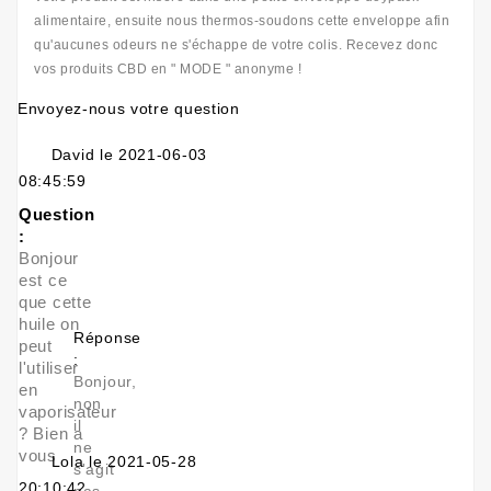
alimentaire, ensuite nous thermos-soudons cette enveloppe afin
qu'aucunes odeurs ne s'échappe de votre colis. Recevez donc
vos produits CBD en " MODE " anonyme !
Envoyez-nous votre question
David le 2021-06-03
08:45:59
Question
:
Bonjour
est ce
que cette
huile on
Réponse
peut
:
l'utiliser
Bonjour,
en
non
vaporisateur
il
? Bien a
ne
vous
Lola le 2021-05-28
s'agit
20:10:42