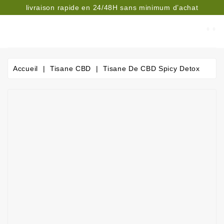
livraison rapide en 24/48H sans minimum d’achat
CATÉGORIE
Accueil
Tisane CBD
Tisane De CBD Spicy Detox