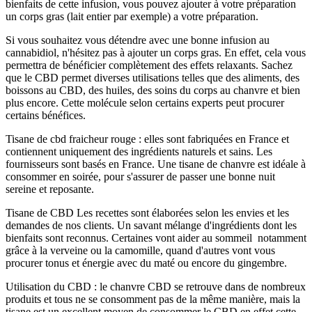
bienfaits de cette infusion, vous pouvez ajouter à votre préparation
un corps gras (lait entier par exemple) a votre préparation.
Si vous souhaitez vous détendre avec une bonne infusion au
cannabidiol, n'hésitez pas à ajouter un corps gras. En effet, cela vous
permettra de bénéficier complètement des effets relaxants. Sachez
que le CBD permet diverses utilisations telles que des aliments, des
boissons au CBD, des huiles, des soins du corps au chanvre et bien
plus encore. Cette molécule selon certains experts peut procurer
certains bénéfices.
Tisane de cbd fraicheur rouge : elles sont fabriquées en France et
contiennent uniquement des ingrédients naturels et sains. Les
fournisseurs sont basés en France. Une tisane de chanvre est idéale à
consommer en soirée, pour s'assurer de passer une bonne nuit
sereine et reposante.
Tisane de CBD Les recettes sont élaborées selon les envies et les
demandes de nos clients. Un savant mélange d'ingrédients dont les
bienfaits sont reconnus. Certaines vont aider au sommeil notamment
grâce à la verveine ou la camomille, quand d'autres vont vous
procurer tonus et énergie avec du maté ou encore du gingembre.
Utilisation du CBD : le chanvre CBD se retrouve dans de nombreux
produits et tous ne se consomment pas de la même manière, mais la
tisane est un excellent moyen de consommer le CBD en effet cette