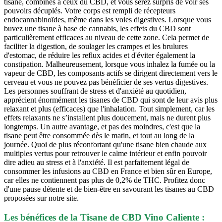
tisane, combinés à ceux du CBD, et vous serez surpris de voir ses
pouvoirs décuplés. Votre corps est rempli de récepteurs
endocannabinoïdes, même dans les voies digestives. Lorsque vous
buvez une tisane à base de cannabis, les effets du CBD sont
particulièrement efficaces au niveau de cette zone. Cela permet de
faciliter la digestion, de soulager les crampes et les brulures
d'estomac, de réduire les reflux acides et d'éviter également la
constipation. Malheureusement, lorsque vous inhalez la fumée ou la
vapeur de CBD, les composants actifs se dirigent directement vers le
cerveau et vous ne pouvez pas bénéficier de ses vertus digestives.
Les personnes souffrant de stress et d'anxiété au quotidien,
apprécient énormément les tisanes de CBD qui sont de leur avis plus
relaxant et plus (efficaces) que l'inhalation. Tout simplement, car les
effets relaxants ne s’installent plus doucement, mais ne durent plus
longtemps. Un autre avantage, et pas des moindres, c'est que la
tisane peut être consommée dès le matin, et tout au long de la
journée. Quoi de plus réconfortant qu'une tisane bien chaude aux
multiples vertus pour retrouver le calme intérieur et enfin pouvoir
dire adieu au stress et à l'anxiété. Il est parfaitement légal de
consommer les infusions au CBD en France et bien sûr en Europe,
car elles ne contiennent pas plus de 0,2% de THC. Profitez donc
d'une pause détente et de bien-être en savourant les tisanes au CBD
proposées sur notre site.
Les bénéfices de la Tisane de CBD Vino Caliente :