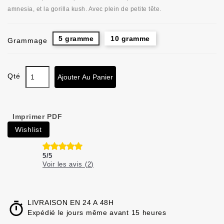
amnesia, et la gorilla kush. Avec plein de petite tête.
5 gramme
10 gramme
Grammage
Qté
Ajouter Au Panier
Imprimer PDF
Wishlist
5
/
5
Voir les avis (
2
)
LIVRAISON EN 24 A 48H
Expédié le jours même avant 15 heures