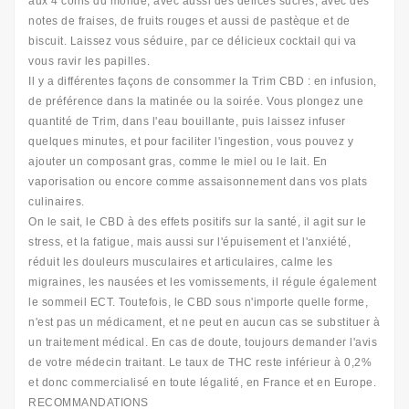
aux 4 coins du monde, avec aussi des délices sucrés, avec des
notes de fraises, de fruits rouges et aussi de pastèque et de
biscuit. Laissez vous séduire, par ce délicieux cocktail qui va
vous ravir les papilles.
Il y a différentes façons de consommer la Trim CBD : en infusion,
de préférence dans la matinée ou la soirée. Vous plongez une
quantité de Trim, dans l'eau bouillante, puis laissez infuser
quelques minutes, et pour faciliter l'ingestion, vous pouvez y
ajouter un composant gras, comme le miel ou le lait. En
vaporisation ou encore comme assaisonnement dans vos plats
culinaires.
On le sait, le CBD à des effets positifs sur la santé, il agit sur le
stress, et la fatigue, mais aussi sur l'épuisement et l'anxiété,
réduit les douleurs musculaires et articulaires, calme les
migraines, les nausées et les vomissements, il régule également
le sommeil ECT. Toutefois, le CBD sous n'importe quelle forme,
n'est pas un médicament, et ne peut en aucun cas se substituer à
un traitement médical. En cas de doute, toujours demander l'avis
de votre médecin traitant. Le taux de THC reste inférieur à 0,2%
et donc commercialisé en toute légalité, en France et en Europe.
RECOMMANDATIONS