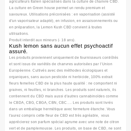
agriculteurs Italien spécialisés dans la culture de chanvre CBD.
La culture en Green house permet un rendu premium et
savoureux. Utilisations préconisées : en vaporisation (assisté
d'un vaporisateur adapté), en infusion, en assaisonnements ou
en préparation, la Lemon Kush CBD convient à toutes
utilisations.
Produit interdit aux mineurs (- 18 ans).
Kush lemon sans aucun effet psychoactif
assuré.
Les produits proviennent uniquement de fournisseurs contrôlés
et sont issus de variétés de chanvres autorisées par l’Union
Européenne. Cultivés avec des méthodes écologiques et
organiques, sans aucun pesticide ni herbicide, 100% extrait
fleurs femelles CBD de la plus haute qualité : ne comportent ni
graines, ni feuilles, ni branches. Les produits sont naturels, ils
contiennent du CBD mais aussi d'autres cannabinoïdes comme
le CBDA, CBG, CBGA, CBN, CBC..... Les produits sont livrés
dans un emballage hermétique avec fermeture étanche. Vous
l'aurez compris cette fleur de CBD est très agréable, vous
apprécierez son parfum spécial agrume avec une note de citron
vert et de pamplemousse. Les produits, on base de CBD, ne sont