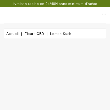
livraison rapide en 24/48H sans minimum d’achat
CATÉGORIE
Accueil
Fleurs CBD
Lemon Kush