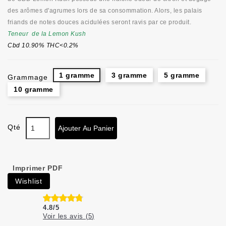
des arômes d'agrumes lors de sa consommation. Alors, les palais
friands de notes douces acidulées seront ravis par ce produit.
Teneur de la Lemon Kush
Cbd 10.90% THC<0.2%
1 gramme
3 gramme
5 gramme
Grammage
10 gramme
Qté
Ajouter Au Panier
Imprimer PDF
Wishlist
4.8
/
5
Voir les avis (
5
)