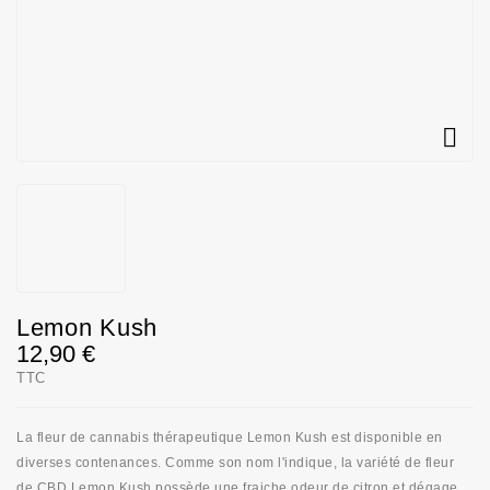

Lemon Kush
12,90 €
TTC
La fleur de cannabis thérapeutique Lemon Kush est disponible en
diverses contenances. Comme son nom l'indique, la variété de fleur
de CBD Lemon Kush possède une fraiche odeur de citron et dégage